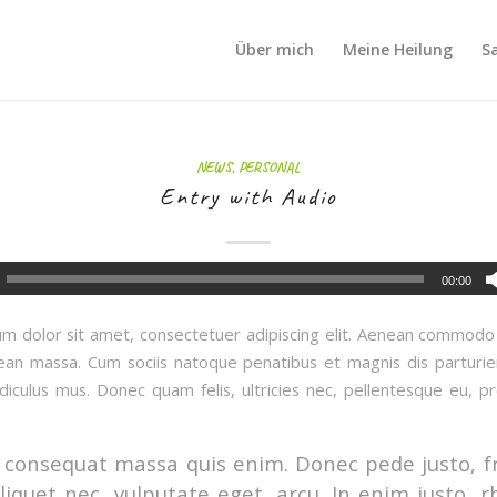
Über mich
Meine Heilung
S
NEWS
,
PERSONAL
Entry with Audio
00:00
m dolor sit amet, consectetuer adipiscing elit. Aenean commodo 
ean massa. Cum sociis natoque penatibus et magnis dis parturi
idiculus mus. Donec quam felis, ultricies nec, pellentesque eu, pr
 consequat massa quis enim. Donec pede justo, fr
aliquet nec, vulputate eget, arcu. In enim justo, 