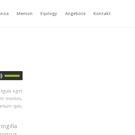
anza
Memon
Eqology
Angebote
Kontakt
ligula eget
ent montes,
etium quis,
ingilla
rhoncus