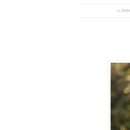
/
24. DEZE