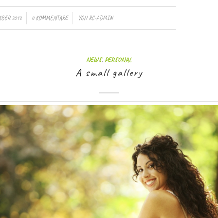
/
MBER 2013
0 KOMMENTARE
VON
RC-ADMIN
NEWS
,
PERSONAL
A small gallery