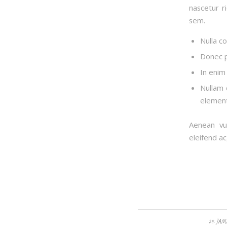
nascetur r
sem.
Nulla c
Donec pe
In enim 
Nullam 
element
Aenean vul
eleifend ac
/
24. JAN