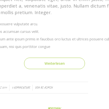
mperdiet a, venenatis vitae, justo. Nullam dictum f
mollis pretium. Integer.
osuere vulputate arcu.
us accumsan cursus velit.
um ante ipsum primis in faucibus orci luctus et ultrices posuere cub
quam, nisi quis porttitor congue
Weiterlesen
/
I 2014
0 KOMMENTARE
VON
RC-ADMIN
PERSONAL