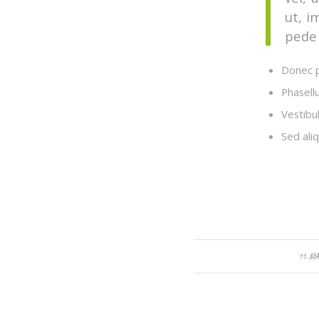
ut, i
pede 
Donec p
Phasell
Vestibul
Sed ali
/
11. MA