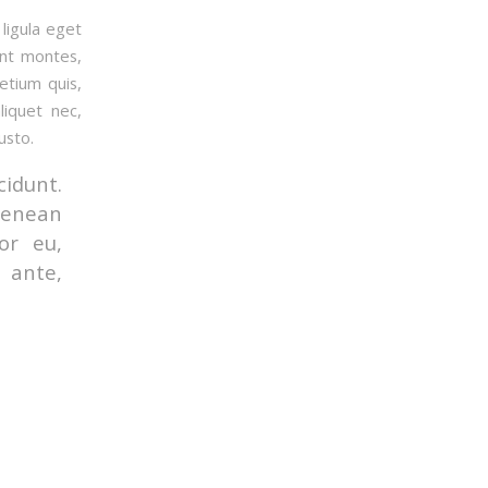
ligula eget
ent montes,
etium quis,
liquet nec,
usto.
cidunt.
Aenean
tor eu,
 ante,