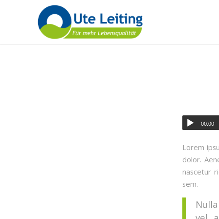
00:00
Lorem ipsu
dolor. Aen
nascetur r
sem.
Nulla
vel, 