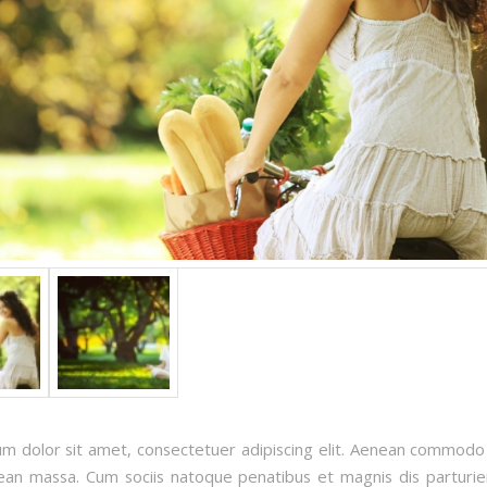
m dolor sit amet, consectetuer adipiscing elit. Aenean commodo 
ean massa. Cum sociis natoque penatibus et magnis dis parturi