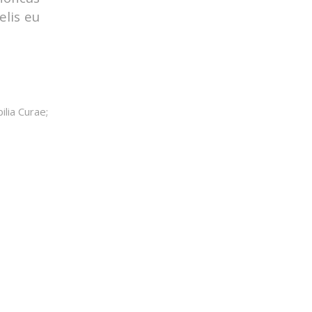
elis eu
ilia Curae;