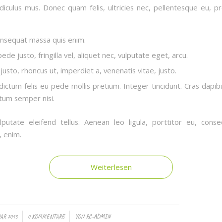
idiculus mus. Donec quam felis, ultricies nec, pellentesque eu, pr
onsequat massa quis enim.
de justo, fringilla vel, aliquet nec, vulputate eget, arcu.
justo, rhoncus ut, imperdiet a, venenatis vitae, justo.
dictum felis eu pede mollis pretium. Integer tincidunt. Cras dapib
um semper nisi.
putate eleifend tellus. Aenean leo ligula, porttitor eu, conse
, enim.
Weiterlesen
/
UAR 2013
0 KOMMENTARE
VON
RC-ADMIN