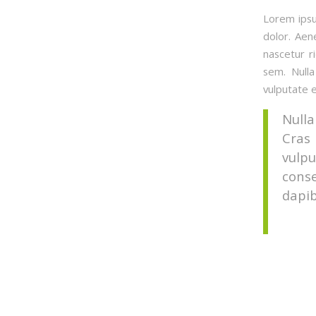
Lorem ipsu
dolor. Aen
nascetur r
sem. Nulla
vulputate e
Nulla
Cras
vulpu
cons
dapib