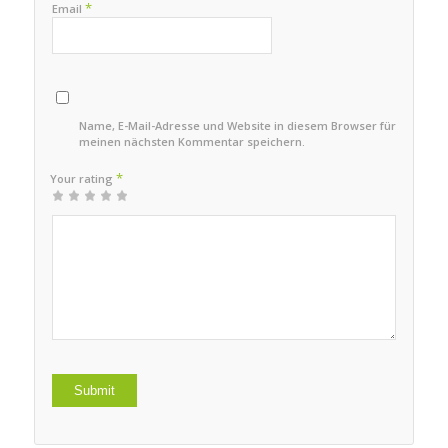
*
Email
Name, E-Mail-Adresse und Website in diesem Browser für
meinen nächsten Kommentar speichern.
*
Your rating
1
2
3
4
5