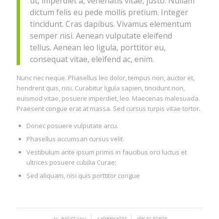
ut, imperdiet a, venenatis vitae, justo. Nullam
dictum felis eu pede mollis pretium. Integer
tincidunt. Cras dapibus. Vivamus elementum
semper nisi. Aenean vulputate eleifend
tellus. Aenean leo ligula, porttitor eu,
consequat vitae, eleifend ac, enim.
Nunc nec neque. Phasellus leo dolor, tempus non, auctor et,
hendrerit quis, nisi. Curabitur ligula sapien, tincidunt non,
euismod vitae, posuere imperdiet, leo. Maecenas malesuada.
Praesent congue erat at massa. Sed cursus turpis vitae tortor.
Donec posuere vulputate arcu.
Phasellus accumsan cursus velit.
Vestibulum ante ipsum primis in faucibus orci luctus et
ultrices posuere cubilia Curae;
Sed aliquam, nisi quis porttitor congue
/
/
24. AUGUST 2014
1 KOMMENTAR
VON
RC-ADMIN