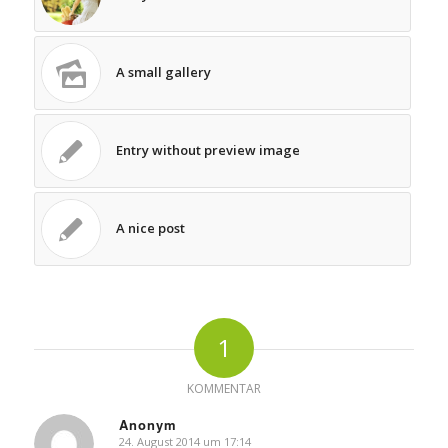
A small gallery
Entry without preview image
A nice post
1
KOMMENTAR
Anonym
24. August 2014 um 17:14
sagte: